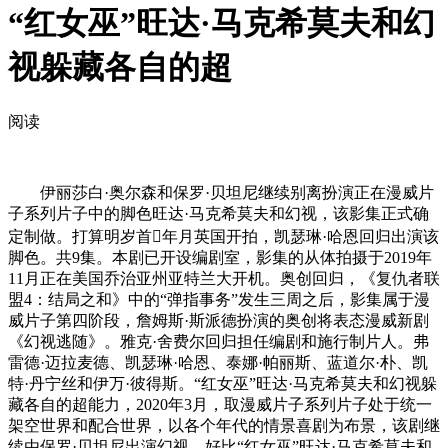
“红女巫”旺达·马克希莫夫和幻
视躲藏各自的超
阅读
伊丽莎白·奥尔森和保罗·贝坦尼继续别离扮演正在漫威片
子系列片子中的脚色旺达·马克希莫夫和幻视，该影集正式确
定制做。打算明岁首年月英国开拍，凯瑟琳·哈恩回归出演该
脚色。共9集。本剧已开设编剧室，影集的从体拍摄于2019年
11月正在美国乔治亚州亚特兰大开机。奥创回归，《复仇者联
盟4：结局之和》中的“弹指事务”发生三周之后，影集属于漫
威片子第四阶段，詹姆斯·斯派德扮演的奥创将表态漫威新剧
《幻视逃随》。雅克·舍费尔回归担任编剧和施行制片人。弗
雷德·迈拉麦德、凯瑟琳·哈恩、泰娜·帕丽斯、蓝道尔·朴、凯
特·丹宁丝和伊万·彼得斯。“红女巫”旺达·马克希莫夫和幻视躲
藏各自的超能力，2020年3月，取漫威片子系列片子处于统一
架空世界和配合世界，以各个年代的情景喜剧为布景，该剧继
续由保罗·贝坦尼出演幻视，好比“红女巫”旺达·马克希莫夫和