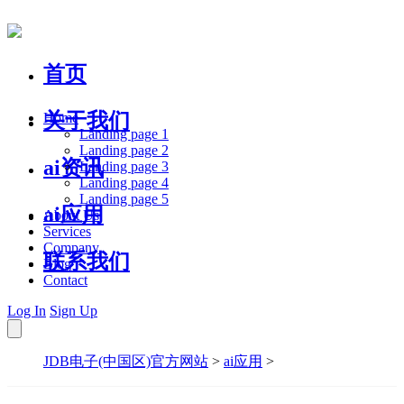
首页
关于我们
Home
Landing page 1
Landing page 2
ai资讯
Landing page 3
Landing page 4
Landing page 5
ai应用
About Us
Services
Company
联系我们
Blog
Contact
Log In
Sign Up
JDB电子(中国区)官方网站
>
ai应用
>