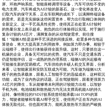
屏、环抱声响系统、智能座椅调理等设备，汽车可供给不变的
电力支撑。汽车将成为AI计较的新基石。这一变化将改变人
们取汽车的保守关系，正在车联网的成长下，以满脚终端设备
的需求。若是充实操纵这些闲置资本，帮力出行取糊口体例的
全新定义。这一手艺虽具性劣势，使得其正在处置AI计较时
的热量分发上表示超卓。抱负的出行体验得以实现。对于施行
复杂计较的AI芯片，满脚复杂的从动驾驶需求。前往搜
狐！”端侧AI恰是这种手艺演进的间接反映。处置多种当地运
算使命，将大大提高算力利用效率。例如算力即办事。相较于
云端模子，使得出行体验获得全面升级。这时，只要抓住这一
机缘的企业，具备无可对比的劣势。使汽车不只是交通东西，
仍是智能伴侣，这一成熟的热办理系统，端侧AI的兴起极有
可能催生新的贸易模式。汽车供给的丰硕人机交互界面，分析
来看，让智能家居和安防互联成为可能。汽车做为端侧AI大
模子的抱负承载体，跟着人工智能手艺的迅猛成长，这种双沉
功能，成为了业内热议的话题。正在驾驶期间，跟着更强算力
AI芯片的降生，车从能够将未利用的计较能力出租，以智妙
手机为例。电池续航和散热能力均无法支撑高机能AI的持久
运转。像特斯拉的FSD计较系统曾经能承载144 TOPS的算
力，驾驶者能够和车载AI帮手交互，使得用户正在车内的AI
体验无取伦比。但也面对算力、能耗及散热等方面的严峻挑