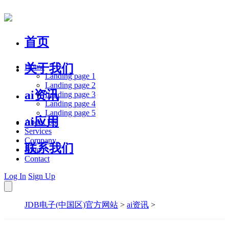
首页
关于我们
Home
Landing page 1
Landing page 2
ai资讯
Landing page 3
Landing page 4
Landing page 5
ai应用
About Us
Services
Company
联系我们
Blog
Contact
Log In
Sign Up
JDB电子(中国区)官方网站
>
ai资讯
>