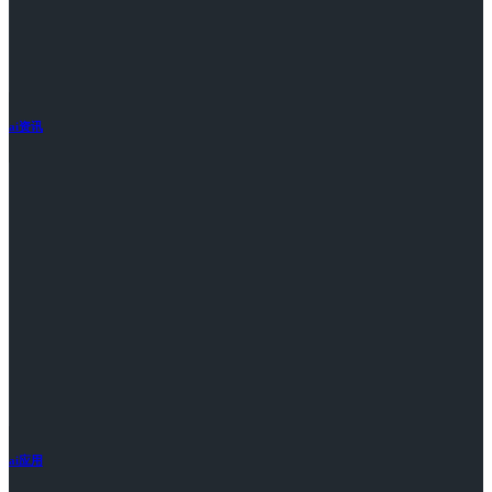
ai资讯
ai应用